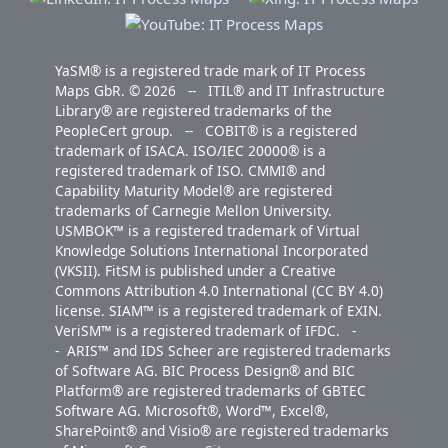
s
a
g
u
s
n
s
g
u
YaSM® is a registered trade mark of IT Process
Maps GbR. © 2026 -- ITIL® and IT Infrastructure
n
Library® are registered trademarks of the
g
PeopleCert group. -- COBIT® is a registered
trademark of ISACA. ISO/IEC 20000® is a
registered trademark of ISO. CMMI® and
Capability Maturity Model® are registered
trademarks of Carnegie Mellon University.
USMBOK™ is a registered trademark of Virtual
Knowledge Solutions International Incorporated
(VKSII). FitSM is published under a Creative
Commons Attribution 4.0 International (CC BY 4.0)
license. SIAM™ is a registered trademark of EXIN.
VeriSM™ is a registered trademark of IFDC. -
- ARIS™ and IDS Scheer are registered trademarks
of Software AG. BIC Process Design® and BIC
Platform® are registered trademarks of GBTEC
Software AG. Microsoft®, Word™, Excel®,
SharePoint® and Visio® are registered trademarks