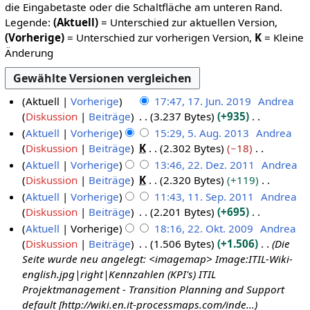
die Eingabetaste oder die Schaltfläche am unteren Rand.
Legende:
(Aktuell)
= Unterschied zur aktuellen Version,
(Vorherige)
= Unterschied zur vorherigen Version,
K
= Kleine
Änderung
Aktuell
Vorherige
17:47, 17. Jun. 2019
Andrea
Diskussion
Beiträge
3.237 Bytes
+935
1
K
Aktuell
Vorherige
15:29, 5. Aug. 2013
Andrea
7
e
Diskussion
Beiträge
K
2.302 Bytes
−18
5
.
i
K
Aktuell
Vorherige
13:46, 22. Dez. 2011
Andrea
.
J
n
e
Diskussion
Beiträge
K
2.320 Bytes
+119
2
A
u
e
i
K
Aktuell
Vorherige
11:43, 11. Sep. 2011
Andrea
2
u
n
B
n
e
Diskussion
Beiträge
2.201 Bytes
+695
1
.
g
i
e
e
i
K
Aktuell
Vorherige
18:16, 22. Okt. 2009
Andrea
1
D
u
a
2
B
n
e
Diskussion
Beiträge
1.506 Bytes
+1.506
Die
2
.
e
s
r
e
0
e
i
Seite wurde neu angelegt: <imagemap> Image:ITIL-Wiki-
2
S
z
b
a
t
B
n
1
english.jpg|right|Kennzahlen (KPI's) ITIL
.
e
e
e
r
e
2
e
Projektmanagement - Transition Planning and Support
9
O
i
p
b
a
m
B
0
default [http://wiki.en.it-processmaps.com/inde...