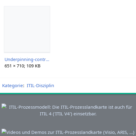
Underpinning-contract-uc.jpg
651 × 710; 109 KB
Kategorie
:
ITIL-Disziplin