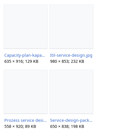
Capacity-plan-kapazitaetsplan.jpg
Itil-service-design.jpg
635 × 916; 129 KB
980 × 853; 232 KB
Prozess service design itilv3 thumb.jpg
Service-design-package-sdp.jpg
558 × 920; 89 KB
650 × 838; 198 KB