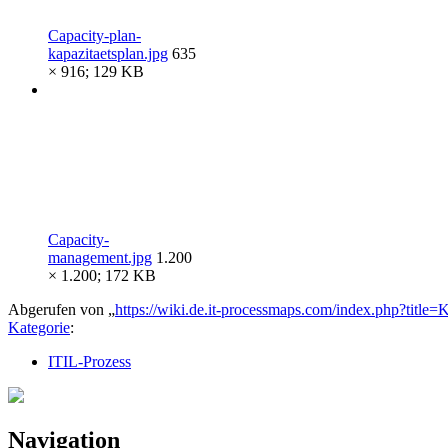
Capacity-plan-
kapazitaetsplan.jpg
635
× 916; 129 KB
Capacity-
management.jpg
1.200
× 1.200; 172 KB
Abgerufen von „
https://wiki.de.it-processmaps.com/index.php?tit
Kategorie
:
ITIL-Prozess
Navigation