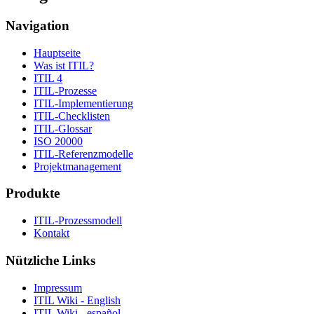
Navigation
Hauptseite
Was ist ITIL?
ITIL 4
ITIL-Prozesse
ITIL-Implementierung
ITIL-Checklisten
ITIL-Glossar
ISO 20000
ITIL-Referenzmodelle
Projektmanagement
Produkte
ITIL-Prozessmodell
Kontakt
Nützliche Links
Impressum
ITIL Wiki - English
ITIL Wiki - español