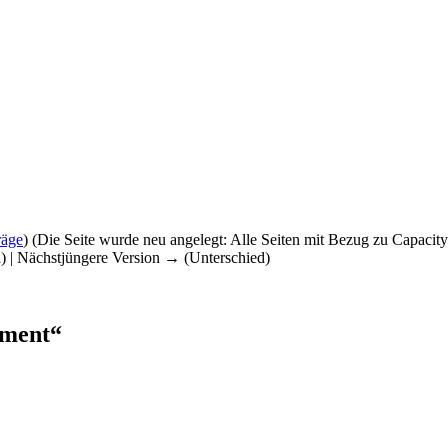
räge
)
(Die Seite wurde neu angelegt: Alle Seiten mit Bezug zu Capac
d) | Nächstjüngere Version → (Unterschied)
ement“