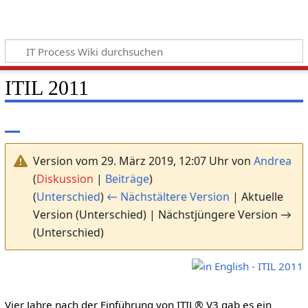
ITIL 2011
Version vom 29. März 2019, 12:07 Uhr von
Andrea
(
Diskussion
|
Beiträge
)
(
Unterschied
)
← Nächstältere Version
| Aktuelle
Version (Unterschied) | Nächstjüngere Version →
(Unterschied)
Vier Jahre nach der Einführung von ITIL® V3 gab es ein