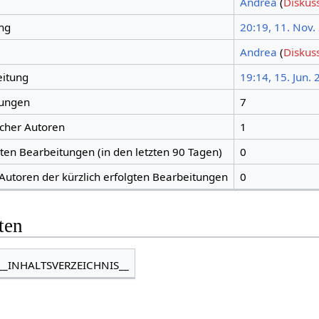
Andrea
(
Diskus
ng
20:19, 11. Nov.
Andrea
(
Diskus
eitung
19:14, 15. Jun.
tungen
7
icher Autoren
1
gten Bearbeitungen (in den letzten 90 Tagen)
0
 Autoren der kürzlich erfolgten Bearbeitungen
0
ten
__INHALTSVERZEICHNIS__