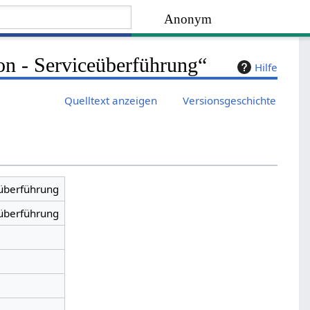
Anonym
on - Serviceüberführung“
Hilfe
Quelltext anzeigen
Versionsgeschichte
eüberführung
eüberführung