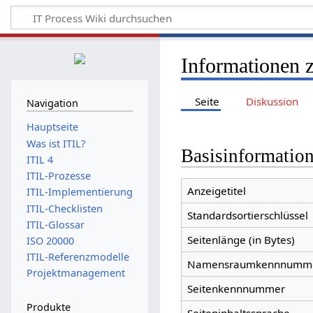
Informationen 
Seite
Diskussion
Navigation
Hauptseite
Was ist ITIL?
Basisinformatio
ITIL 4
ITIL-Prozesse
Anzeigetitel
ITIL-Implementierung
ITIL-Checklisten
Standardsortierschlüssel
ITIL-Glossar
Seitenlänge (in Bytes)
ISO 20000
ITIL-Referenzmodelle
Namensraumkennnumm
Projektmanagement
Seitenkennnummer
Produkte