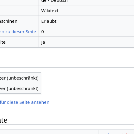
de - Deutsch
Wikitext
aschinen
Erlaubt
n zu dieser Seite
0
ite
Ja
zer (unbeschränkt)
zer (unbeschränkt)
für diese Seite ansehen.
hte