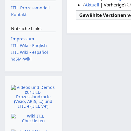
i
e
K
2
.
Aktuell
Vorherige
F
ITIL-Prozessmodell
n
i
e
K
1
5
A
e
Kontakt
e
n
i
e
1
.
u
b
B
e
n
i
.
J
g
r
e
Nützliche Links
B
e
n
N
u
u
u
a
e
B
e
Impressum
o
n
s
r
a
a
e
B
ITIL Wiki - English
b
v
i
r
t
r
a
e
ITIL Wiki - español
e
b
e
r
2
2
a
2
YaSM-Wiki
i
e
b
r
m
0
0
0
t
i
e
b
b
1
1
1
u
t
i
e
e
1
3
6
n
u
t
i
r
g
n
u
t
2
s
g
n
u
0
z
s
g
n
u
z
0
s
g
s
u
z
7
s
a
s
u
z
m
a
s
u