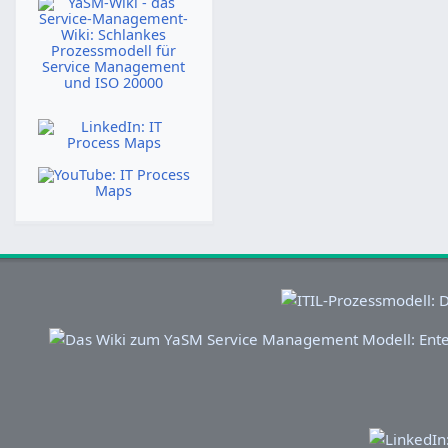
m
m
a
s
e
m
m
a
n
e
m
m
f
n
e
m
a
f
n
e
s
a
f
n
s
s
a
f
u
s
s
a
n
u
s
s
g
n
u
s
g
n
u
g
n
g