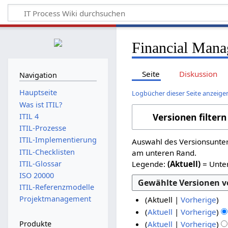
Financial Manag
Seite
Diskussion
Navigation
Hauptseite
Logbücher dieser Seite anzeige
Was ist ITIL?
Versionen filtern
ITIL 4
ITIL-Prozesse
ITIL-Implementierung
Auswahl des Versionsunter
ITIL-Checklisten
am unteren Rand.
Legende:
(Aktuell)
= Unter
ITIL-Glossar
ISO 20000
ITIL-Referenzmodelle
Projektmanagement
Aktuell
Vorherige
K
1
Aktuell
Vorherige
e
K
1
.
Produkte
Aktuell
Vorherige