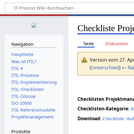
Checkliste Pro
Seite
Diskussion
Navigation
Hauptseite
Version vom 27. Apr
Was ist ITIL?
(
Unterschied
)
← Nä
ITIL 4
ITIL-Prozesse
ITIL-Implementierung
ITIL-Checklisten
ITIL-Glossar
Checklisten Projektma
ISO 20000
Checklisten-Kategorie
:
B
ITIL-Referenzmodelle
Projektmanagement
Download
:
Checkliste "Au
Produkte